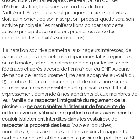
susceptible d'entraîner,après délibération du Conseil
d'Administration, la suspension ou la radiation de
l'adhérent. Si le nageur veut pratiquer plusieurs activités, il
doit, au moment de son inscription, préciser quelle sera son
activité principale (les manifestations concernant cette
activité principale seront alors prioritaires sur celles
concernant les activités secondaires).
La natation sportive permettra, aux nageurs intéressés, de
participer à des compétitions départementales, régionales
ou nationales, selon un calendrier établi par les instances
fédérales et après accord de l'entraîneur du CNF. Aucune
demande de remboursement, ne sera acceptée au-delà du
15 octobre . De même aucun report de cotisation sur une
autre saison ne sera possible quel que soit le motif. Il est
expressément demandé à nos adhérents et aux membres de
leur famille de
respecter
l'intégralité du règlement de la
piscine
, de
ne pas pénétrer à l'intérieur de l'enceinte de
celle-ci avec un véhicule
, de
quitter les chaussures dans le
couloir
(
strictement interdites dans les vestiaires
), de
respecter la propreté des lieux
(papiers, couches,
bouteilles...), sous peine desanctions envers le nageur. Le
port du bonnet est obligatoire à la piscine du petit bois à St